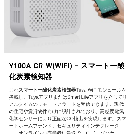
Y100A-CR-W(WIFI) – スマート一酸
化炭素検知器
これ
スマート一酸化炭素検知器
Tuya WiFiモジュールを
搭載し、TuyaアプリまたはSmart Lifeアプリを介してリ
アルタイムのリモートアラートを受信できます。現代
の住宅や賃貸物件向けに設計されており、高感度電気
化学センサーにより正確なCO検出を実現します。スマ
ートホームブランド、セキュリティインテグレータ
ー、オンライン小売業者に最適で、ロゴ、パッケー